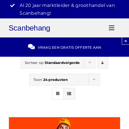
Ga
Al 20 jaar marktleider & groothandel van
naar
Scanbehang!
inhoud
Scanbehang
Toggl
Naviga
×
Gratis Offerte
VRAAG EEN GRATIS OFFERTE AAN
Blog
Sorteer op
Standaardvolgorde
Toon
24 producten
Video Reviews
030-2072303