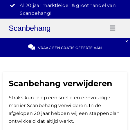
Ga
Al 20 jaar marktleider & groothandel van
naar
Scanbehang!
inhoud
Scanbehang
Toggl
Naviga
×
Gratis Offerte
VRAAG EEN GRATIS OFFERTE AAN
Blog
Scanbehang verwijderen
Video Reviews
Straks kun je op een snelle en eenvoudige
030-2072303
manier Scanbehang verwijderen. In de
afgelopen 20 jaar hebben wij een stappenplan
ontwikkeld dat altijd werkt.