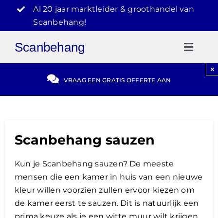
Ga
Al 20 jaar marktleider & groothandel van
naar
Scanbehang!
inhoud
Scanbehang
Toggl
Naviga
×
Gratis Offerte
VRAAG EEN GRATIS OFFERTE AAN
Blog
Scanbehang sauzen
Video Reviews
Kun je Scanbehang sauzen? De meeste
030-2072303
mensen die een kamer in huis van een nieuwe
kleur willen voorzien zullen ervoor kiezen om
de kamer eerst te sauzen. Dit is natuurlijk een
prima keuze als je een witte muur wilt krijgen