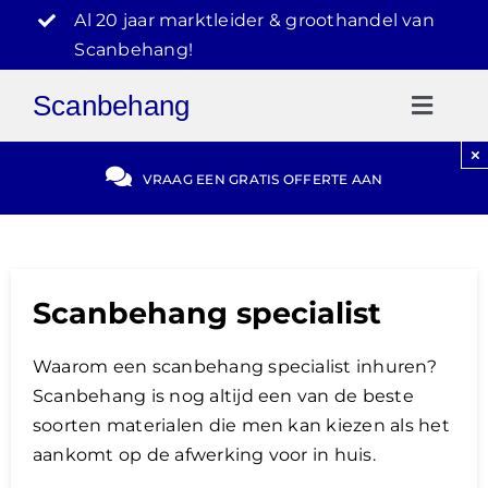
Ga
Al 20 jaar marktleider & groothandel van
naar
Scanbehang!
inhoud
Scanbehang
Toggl
Naviga
×
Gratis Offerte
VRAAG EEN GRATIS OFFERTE AAN
Blog
Scanbehang specialist
Video Reviews
Waarom een scanbehang specialist inhuren?
030-2072303
Scanbehang is nog altijd een van de beste
soorten materialen die men kan kiezen als het
aankomt op de afwerking voor in huis.