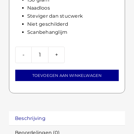
Naadloos
Steviger dan stucwerk
Niet geschilderd
Scanbehanglijm
Scanbehang
Aanbrengen
TOEVOEGEN AAN WINKELWAGEN
aantal
Beschrijving
Beoordelingen (0)