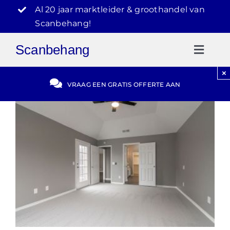
Ga
Al 20 jaar marktleider & groothandel van
naar
Scanbehang!
inhoud
Scanbehang
Toggl
Naviga
×
Gratis Offerte
VRAAG EEN GRATIS OFFERTE AAN
Blog
Video Reviews
030-2072303