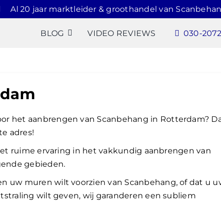
Al 20 jaar marktleider & groothandel van Scanbehan
BLOG
VIDEO REVIEWS
030-207
rdam
oor het aanbrengen van Scanbehang in Rotterdam? D
te adres!
 met ruime ervaring in het vakkundig aanbrengen van
gende gebieden.
en uw muren wilt voorzien van Scanbehang, of dat u 
straling wilt geven, wij garanderen een subliem