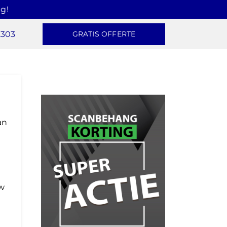
g!
2303
GRATIS OFFERTE
an
uw