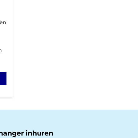
ren
n
hanger inhuren