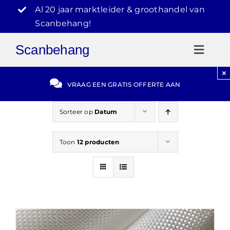
Ga
Al 20 jaar marktleider & groothandel van
naar
Scanbehang!
inhoud
Scanbehang
Toggl
Naviga
×
Gratis Offerte
VRAAG EEN GRATIS OFFERTE AAN
Blog
Sorteer op
Datum
Toon
12 producten
Video Reviews
030-2072303