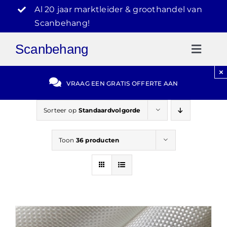
Ga
Al 20 jaar marktleider & groothandel van
naar
Scanbehang!
inhoud
Scanbehang
Toggl
Naviga
×
Gratis Offerte
VRAAG EEN GRATIS OFFERTE AAN
Blog
Sorteer op
Standaardvolgorde
Toon
36 producten
Video Reviews
030-2072303