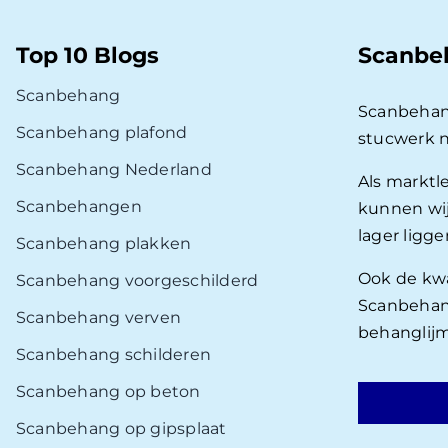
Top 10 Blogs
Scanbe
Scanbehang
Scanbehan
Scanbehang plafond
stucwerk 
Scanbehang Nederland
Als marktl
Scanbehangen
kunnen wij
lager ligg
Scanbehang plakken
Ook de kwal
Scanbehang voorgeschilderd
Scanbehang
Scanbehang verven
behanglijm
Scanbehang schilderen
Scanbehang op beton
Scanbehang op gipsplaat