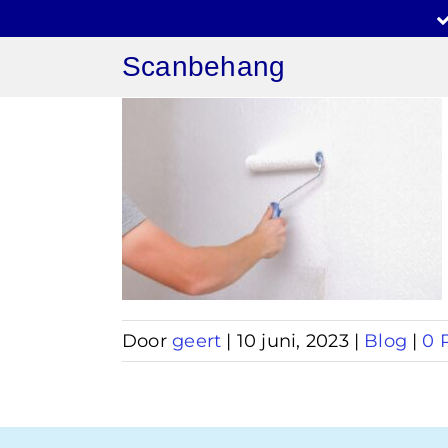
Ga
naar
Scanbehang
inhoud
ang
n
Door
geert
|
10 juni, 2023
|
Blog
|
0 