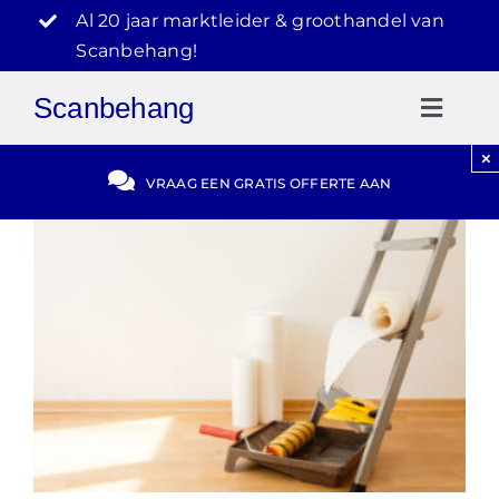
Ga
Al 20 jaar marktleider & groothandel van
naar
Scanbehang!
inhoud
Scanbehang
Toggl
Naviga
×
Gratis Offerte
VRAAG EEN GRATIS OFFERTE AAN
Blog
Video Reviews
030-2072303