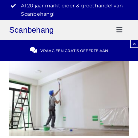
Ga
Al 20 jaar marktleider & groothandel van
naar
Scanbehang!
inhoud
Scanbehang
Toggl
Naviga
×
Gratis Offerte
VRAAG EEN GRATIS OFFERTE AAN
Blog
Video Reviews
030-2072303