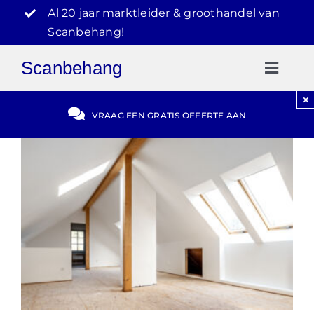
Ga
Al 20 jaar marktleider & groothandel van
naar
Scanbehang!
inhoud
Scanbehang
Toggl
Naviga
×
Gratis Offerte
VRAAG EEN GRATIS OFFERTE AAN
Blog
Video Reviews
030-2072303