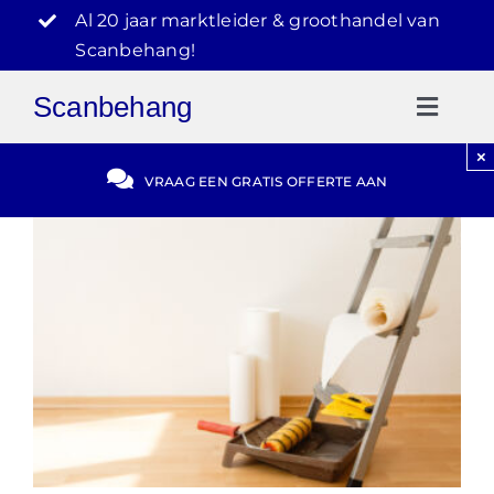
Ga
Al 20 jaar marktleider & groothandel van
naar
Scanbehang!
inhoud
Scanbehang
Toggl
Naviga
×
Gratis Offerte
VRAAG EEN GRATIS OFFERTE AAN
Blog
Video Reviews
030-2072303