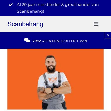
Ga
Al 20 jaar marktleider & groothandel van
naar
Scanbehang!
inhoud
Scanbehang
Toggl
Naviga
×
Gratis Offerte
VRAAG EEN GRATIS OFFERTE AAN
Blog
Video Reviews
030-2072303