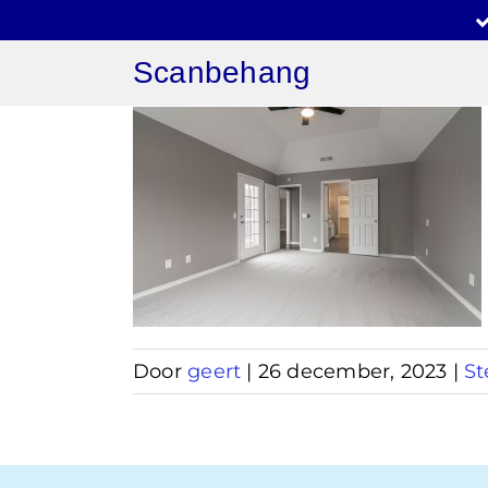
Ga
naar
Scanbehang
inhoud
ang
t
Door
geert
|
26 december, 2023
|
St