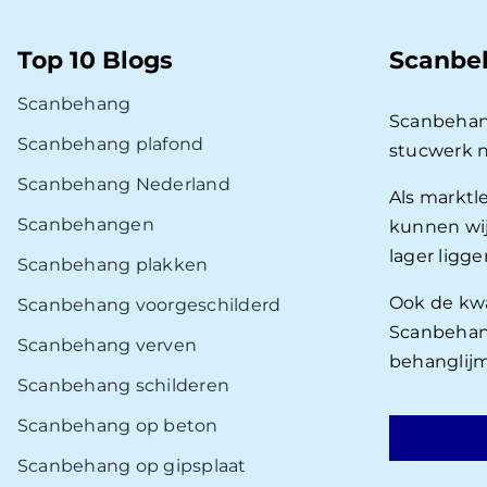
Top 10 Blogs
Scanbe
Scanbehang
Scanbehan
Scanbehang plafond
stucwerk 
Scanbehang Nederland
Als marktl
Scanbehangen
kunnen wij
lager ligg
Scanbehang plakken
Ook de kwal
Scanbehang voorgeschilderd
Scanbehang
Scanbehang verven
behanglijm
Scanbehang schilderen
Scanbehang op beton
Scanbehang op gipsplaat