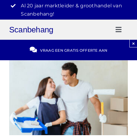
Ga
Al 20 jaar marktleider & groothandel van
naar
Scanbehang!
inhoud
Scanbehang
Toggl
Naviga
×
Gratis Offerte
VRAAG EEN GRATIS OFFERTE AAN
Blog
Video Reviews
030-2072303