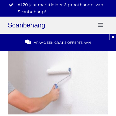
Ga
Al 20 jaar marktleider & groothandel van
naar
Scanbehang!
inhoud
Scanbehang
Toggl
Naviga
×
Gratis Offerte
VRAAG EEN GRATIS OFFERTE AAN
Blog
Video Reviews
030-2072303