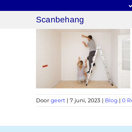
Ga
naar
Scanbehang
inhoud
ang
appen
Door
geert
|
7 juni, 2023
|
Blog
|
0 R