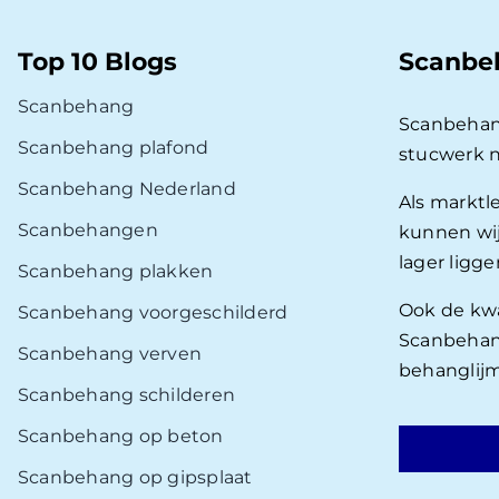
Top 10 Blogs
Scanbe
Scanbehang
Scanbehan
Scanbehang plafond
stucwerk 
Scanbehang Nederland
Als marktl
Scanbehangen
kunnen wij
lager ligg
Scanbehang plakken
Ook de kwal
Scanbehang voorgeschilderd
Scanbehang
Scanbehang verven
behanglijm
Scanbehang schilderen
Scanbehang op beton
Scanbehang op gipsplaat