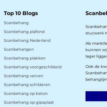
Top 10 Blogs
Scanbe
Scanbehang
Scanbehan
Scanbehang plafond
stucwerk 
Scanbehang Nederland
Als marktl
Scanbehangen
kunnen wij
lager ligg
Scanbehang plakken
Ook de kwal
Scanbehang voorgeschilderd
Scanbehang
Scanbehang verven
behanglijm
Scanbehang schilderen
Scanbehang op beton
Scanbehang op gipsplaat