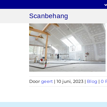
Ga
naar
Scanbehang
inhoud
ng op
at
Door
geert
|
10 juni, 2023
|
Blog
|
0 