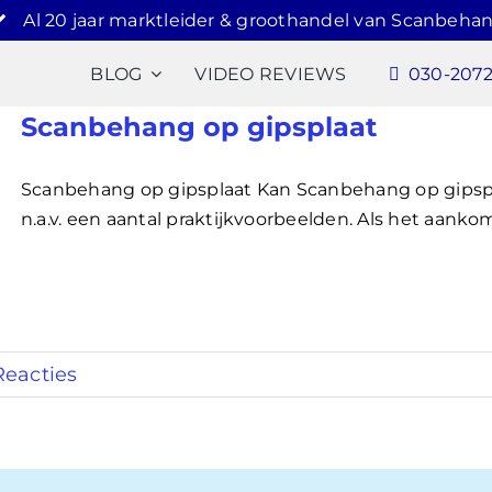
Al 20 jaar marktleider & groothandel van Scanbehan
BLOG
VIDEO REVIEWS
030-207
Scanbehang op gipsplaat
Scanbehang op gipsplaat Kan Scanbehang op gipspla
n.a.v. een aantal praktijkvoorbeelden. Als het aankomt
Reacties