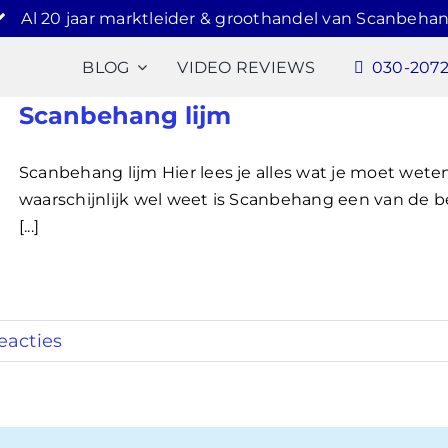
Al 20 jaar marktleider & groothandel van Scanbehan
BLOG
VIDEO REVIEWS
030-207
Scanbehang lijm
Scanbehang lijm Hier lees je alles wat je moet wete
waarschijnlijk wel weet is Scanbehang een van de b
[...]
eacties