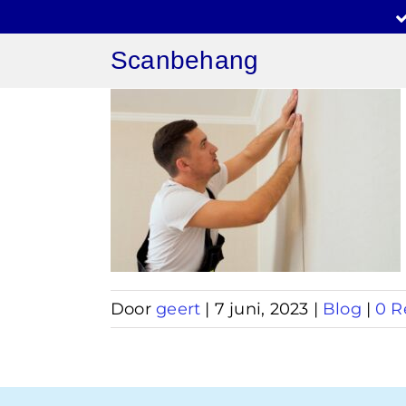
Ga
naar
Scanbehang
inhoud
 lijm
Door
geert
|
7 juni, 2023
|
Blog
|
0 R