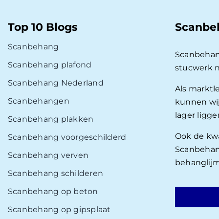
Top 10 Blogs
Scanbe
Scanbehang
Scanbehan
Scanbehang plafond
stucwerk 
Scanbehang Nederland
Als marktl
Scanbehangen
kunnen wij
lager ligg
Scanbehang plakken
Ook de kwal
Scanbehang voorgeschilderd
Scanbehang
Scanbehang verven
behanglijm
Scanbehang schilderen
Scanbehang op beton
Scanbehang op gipsplaat