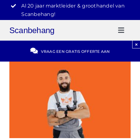
Ga
Al 20 jaar marktleider & groothandel van
naar
Scanbehang!
inhoud
Scanbehang
Toggl
Naviga
×
Gratis Offerte
VRAAG EEN GRATIS OFFERTE AAN
Blog
Video Reviews
030-2072303