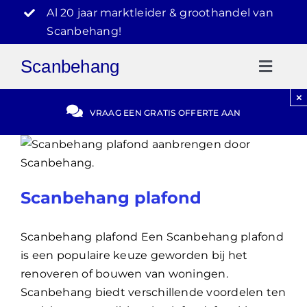
Ga
Al 20 jaar marktleider & groothandel van
naar
Scanbehang!
inhoud
Scanbehang
Toggl
Naviga
×
Gratis Offerte
VRAAG EEN GRATIS OFFERTE AAN
Blog
Scanbehang plafond
Video Reviews
Scanbehang plafond Een Scanbehang plafond
030-2072303
is een populaire keuze geworden bij het
renoveren of bouwen van woningen.
Scanbehang biedt verschillende voordelen ten