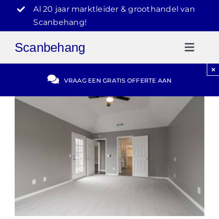
Ga
Al 20 jaar marktleider & groothandel van
naar
Scanbehang!
inhoud
Scanbehang
Toggl
Naviga
×
Gratis Offerte
VRAAG EEN GRATIS OFFERTE AAN
Blog
Video Reviews
030-2072303