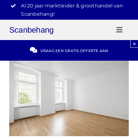
Ga
Al 20 jaar marktleider & groothandel van
naar
Scanbehang!
inhoud
Scanbehang
Toggl
Naviga
×
Gratis Offerte
VRAAG EEN GRATIS OFFERTE AAN
Blog
Video Reviews
030-2072303