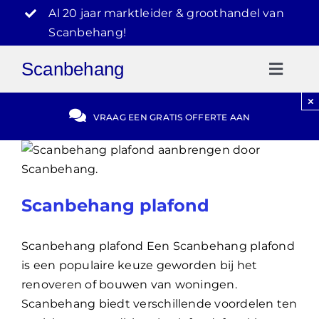
Ga
Al 20 jaar marktleider & groothandel van
naar
Scanbehang!
inhoud
Scanbehang
Toggl
Naviga
×
Gratis Offerte
VRAAG EEN GRATIS OFFERTE AAN
Blog
Scanbehang plafond
Video Reviews
Scanbehang plafond Een Scanbehang plafond
030-2072303
is een populaire keuze geworden bij het
renoveren of bouwen van woningen.
Scanbehang biedt verschillende voordelen ten