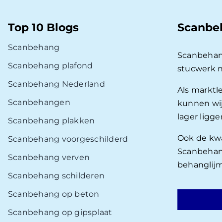
Top 10 Blogs
Scanbe
Scanbehang
Scanbehan
Scanbehang plafond
stucwerk 
Scanbehang Nederland
Als marktl
Scanbehangen
kunnen wij
lager ligg
Scanbehang plakken
Ook de kwal
Scanbehang voorgeschilderd
Scanbehang
Scanbehang verven
behanglijm
Scanbehang schilderen
Scanbehang op beton
Scanbehang op gipsplaat