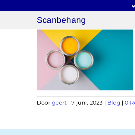
Ga
naar
Scanbehang
inhoud
 verven
Door
geert
|
7 juni, 2023
|
Blog
|
0 R