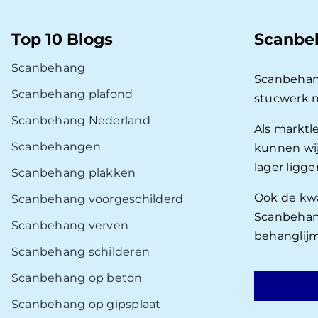
Top 10 Blogs
Scanbe
Scanbehang
Scanbehan
Scanbehang plafond
stucwerk 
Scanbehang Nederland
Als marktl
Scanbehangen
kunnen wij
lager ligg
Scanbehang plakken
Ook de kwal
Scanbehang voorgeschilderd
Scanbehang
Scanbehang verven
behanglijm
Scanbehang schilderen
Scanbehang op beton
Scanbehang op gipsplaat