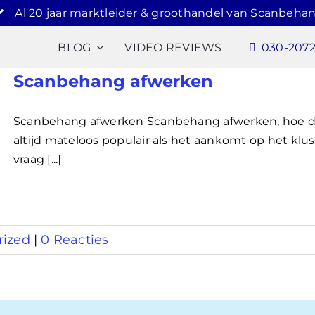
Al 20 jaar marktleider & groothandel van Scanbehan
BLOG
VIDEO REVIEWS
030-207
Scanbehang afwerken
Scanbehang afwerken Scanbehang afwerken, hoe do
altijd mateloos populair als het aankomt op het klu
vraag [...]
rized
|
0 Reacties