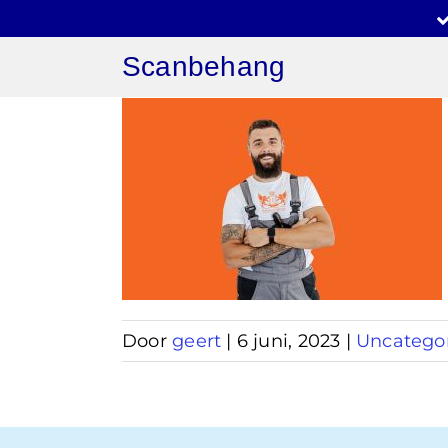
Ga
naar
Scanbehang
inhoud
ang
en
zed
Door
geert
|
6 juni, 2023
|
Uncatego