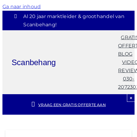
Ga naar inhoud
Al 20 jaar marktleider & groothandel van
Scanbehang!
GRATI
OFFER
BLOG
Scanbehang
VIDE
REVIE
030-
207230
×
VRAAG EEN GRATIS OFFERTE AAN