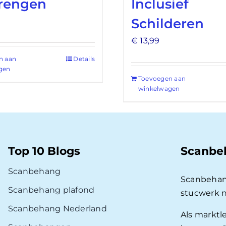
rengen
Inclusief
Schilderen
€
13,99
n aan
Details
gen
Toevoegen aan
winkelwagen
Top 10 Blogs
Scanbe
Scanbehang
Scanbehan
Scanbehang plafond
stucwerk 
Scanbehang Nederland
Als marktl