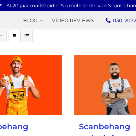
Al 20 jaar marktleider & groothandel van Scanbehan
BLOG
VIDEO REVIEWS
030-207
behang
Scanbehang