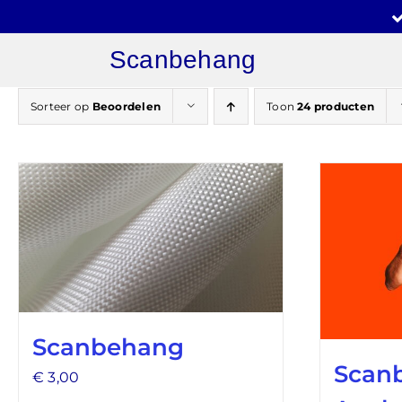
Ga
naar
Scanbehang
inhoud
Sorteer op
Beoordelen
Toon
24 producten
Scanbehang
Scan
€
3,00