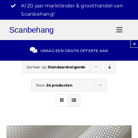
Ga
Al 20 jaar marktleider & groothandel van
naar
Scanbehang!
inhoud
Scanbehang
Toggl
Naviga
×
Gratis Offerte
VRAAG EEN GRATIS OFFERTE AAN
Blog
Sorteer op
Standaardvolgorde
Toon
24 producten
Video Reviews
030-2072303